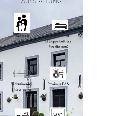
AUSSTATTUNG
Kapazität
2 Schlafzimmer
max. 4 Personen
(1 Doppelbett & 2
Einzelbetten)
Wohnzimmer
Proximus TV &
mit Fernseher
Netflix