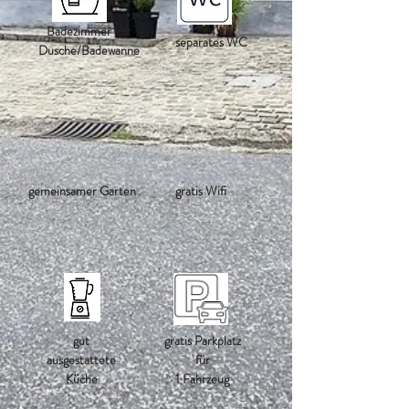
Badezimmer mit
separates WC
Dusche/Badewanne
gemeinsamer Garten
gratis Wifi
gut
gratis Parkplatz
ausgestattete
für
Küche
1 Fahrzeug