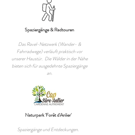
Spaziergänge & Radtouren
Das Ravel-Netzwerk (Wander- &
Fahrradwege) verläuft praktisch vor
unserer Haustür. Die Wälder in der Nähe
bieten sich für ausgedehnte Spaziergänge
an.
Naturpark 'Forêt d'Anlier'
Spaziergänge und Entdeckungen.