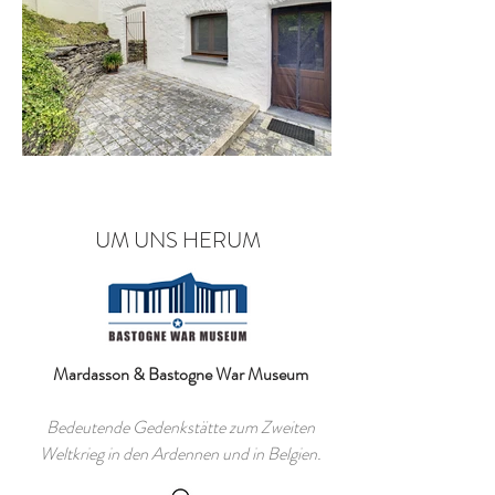
UM UNS HERUM
Mardasson & Bastogne War Museum
Bedeutende Gedenkstätte zum Zweiten
Weltkrieg in den Ardennen und in Belgien.